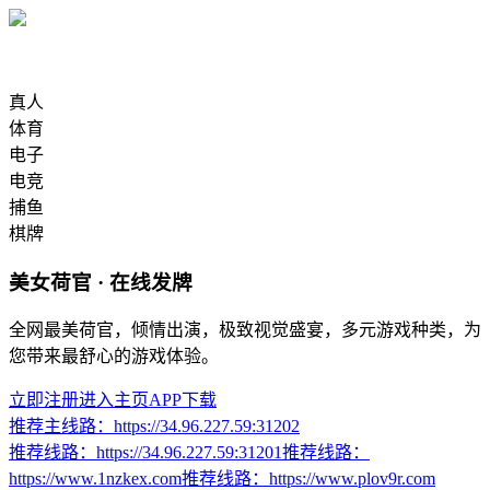
真人
体育
电子
电竞
捕鱼
棋牌
美女荷官 · 在线发牌
全网最美荷官，倾情出演，极致视觉盛宴，多元游戏种类，为
您带来最舒心的游戏体验。
立即注册
进入主页
APP下载
推荐主线路：
https://34.96.227.59:31202
推荐线路：
https://34.96.227.59:31201
推荐线路：
https://www.1nzkex.com
推荐线路：
https://www.plov9r.com