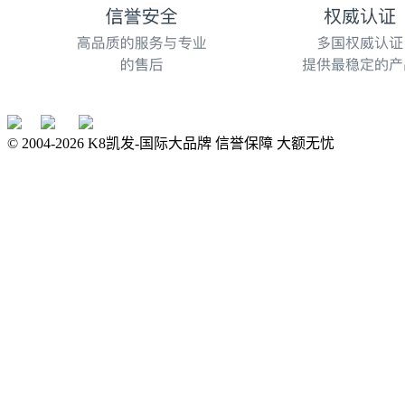
© 2004-
2026
K8凯发-国际大品牌 信誉保障 大额无忧