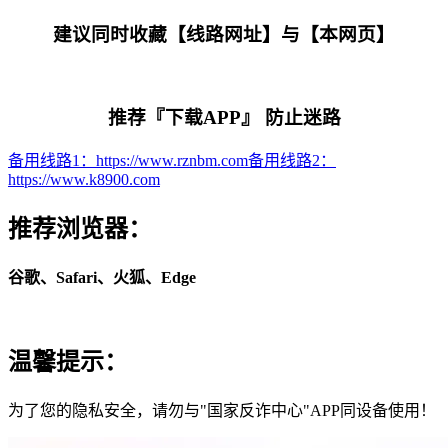
建议同时收藏【线路网址】与【本网页】
推荐『下载APP』 防止迷路
备用线路
1
：
https://www.rznbm.com
备用线路
2
：
https://www.k8900.com
推荐浏览器：
谷歌、Safari、火狐、Edge
温馨提示：
为了您的隐私安全，请勿与"国家反诈中心"APP同设备使用！