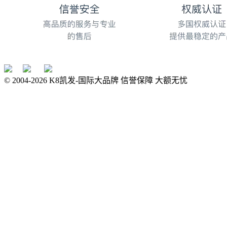
© 2004-
2026
K8凯发-国际大品牌 信誉保障 大额无忧