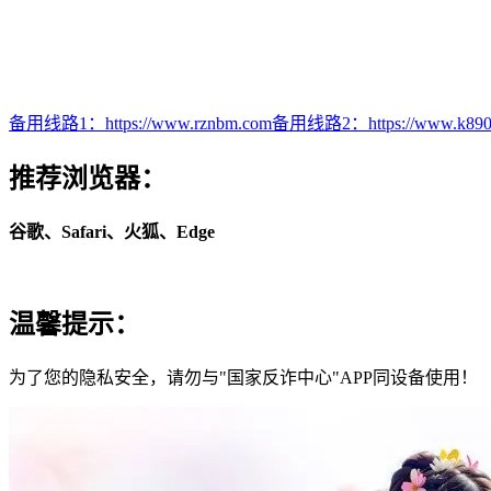
备用线路
1
：
https://www.rznbm.com
备用线路
2
：
https://www.k89
推荐浏览器：
谷歌、Safari、火狐、Edge
温馨提示：
为了您的隐私安全，请勿与"国家反诈中心"APP同设备使用！