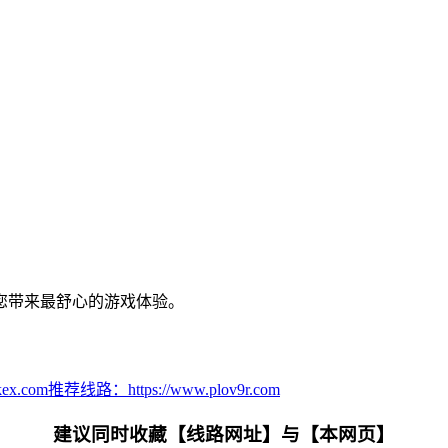
您带来最舒心的游戏体验。
kex.com
推荐线路：
https://www.plov9r.com
建议同时收藏【线路网址】与【本网页】