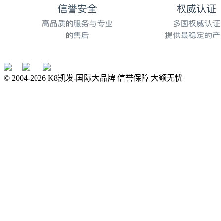
© 2004-
2026
K8凯发-国际大品牌 信誉保障 大额无忧