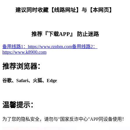
建议同时收藏【线路网址】与【本网页】
推荐『下载APP』 防止迷路
备用线路
1
：
https://www.rznbm.com
备用线路
2
：
https://www.k8900.com
推荐浏览器：
谷歌、Safari、火狐、Edge
温馨提示：
为了您的隐私安全，请勿与"国家反诈中心"APP同设备使用！