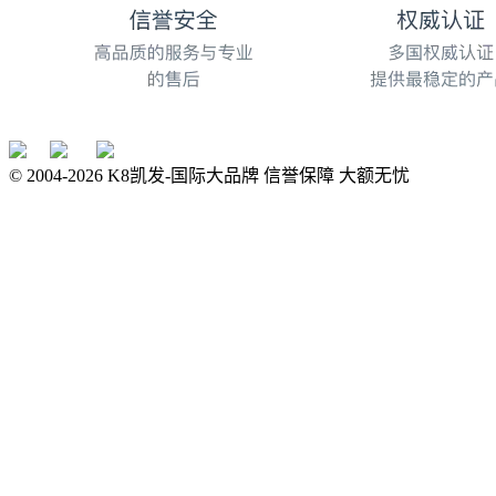
© 2004-
2026
K8凯发-国际大品牌 信誉保障 大额无忧