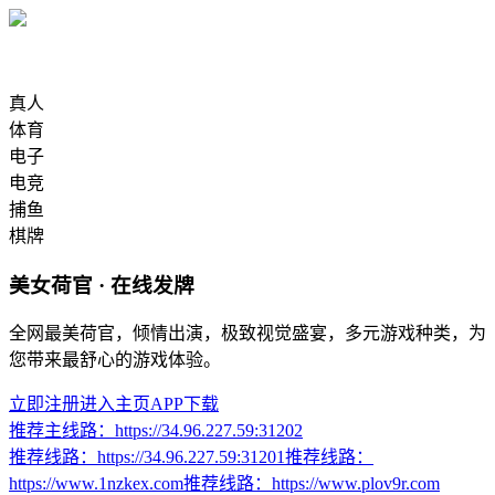
真人
体育
电子
电竞
捕鱼
棋牌
美女荷官 · 在线发牌
全网最美荷官，倾情出演，极致视觉盛宴，多元游戏种类，为
您带来最舒心的游戏体验。
立即注册
进入主页
APP下载
推荐主线路：
https://34.96.227.59:31202
推荐线路：
https://34.96.227.59:31201
推荐线路：
https://www.1nzkex.com
推荐线路：
https://www.plov9r.com