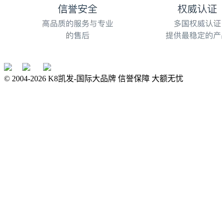
© 2004-
2026
K8凯发-国际大品牌 信誉保障 大额无忧