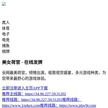
真人
体育
电子
电竞
捕鱼
棋牌
美女荷官 · 在线发牌
全网最美荷官，倾情出演，极致视觉盛宴，多元游戏种类，为
您带来最舒心的游戏体验。
立即注册
进入主页
APP下载
推荐主线路：
https://34.96.227.59:31202
推荐线路：
https://34.96.227.59:31201
推荐线路：
https://www.1nzkex.com
推荐线路：
https://www.plov9r.com