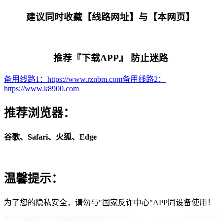
建议同时收藏【线路网址】与【本网页】
推荐『下载APP』 防止迷路
备用线路
1
：
https://www.rznbm.com
备用线路
2
：
https://www.k8900.com
推荐浏览器：
谷歌、Safari、火狐、Edge
温馨提示：
为了您的隐私安全，请勿与"国家反诈中心"APP同设备使用！