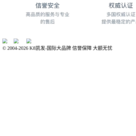
© 2004-
2026
K8凯发-国际大品牌 信誉保障 大额无忧