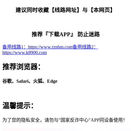
建议同时收藏【线路网址】与【本网页】
推荐『下载APP』 防止迷路
备用线路
1
：
https://www.rznbm.com
备用线路
2
：
https://www.k8900.com
推荐浏览器：
谷歌、Safari、火狐、Edge
温馨提示：
为了您的隐私安全，请勿与"国家反诈中心"APP同设备使用！